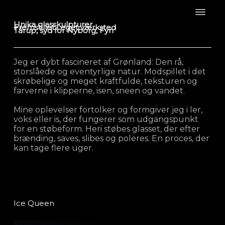
Unika glasskulpturer
Fremstillet i eget værksted
Tårup, syd for Nyborg, Fyn
Jeg er dybt fascineret af Grønland: Den rå,
storslåede og eventyrlige natur. Modspillet i det
skrøbelige og meget kraftfulde, teksturen og
farverne i klipperne, isen, sneen og vandet.
Mine oplevelser fortolker og formgiver jeg i ler,
voks eller is, der fungerer som udgangspunkt
for en støbeform. Heri støbes glasset, der efter
brænding, saves, slibes og poleres. En proces, der
kan tage flere uger.
Ice Queen