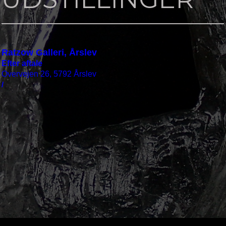
Ratzow Galleri, Årslev
Efter aftale
Overvejen 26, 5792 Årslev
/